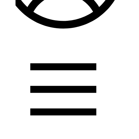
Душевые кабины
Душевые перегородки
Развернуть
(2)
Задвижки и комплектующие
Задвижки. краны шар. . фланцы
Затворы и клапана
Круги отрезные. электроды и прокладки паронитовые
Развернуть
(1)
Канализация
Канализационная труба ПНД 225. 315
Канализационная труба и фитинги полипропилен (ПП)
Канализационная труба и фитинги наружняя
Развернуть
(3)
Котлы отопительные
Дымоходы