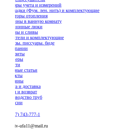
Приборы учета и измерений
Прокладки (Фум. лен. нить) и комплектующие
Радиаторы отопления
Раковины в ванную комнату
Ревизионные люки
Сифоны и сливы
Смесители и комплектующие
Унитазы. писсуары. биде
О компании
Реквизиты
Партнеры
Новости
Полезные статьи
Контакты
Магазины
Оплата и доставка
Обмен и возврат
Производство труб
Вакансии
+7 (917) 743-777-1
semeniv-ufa11@mail.ru