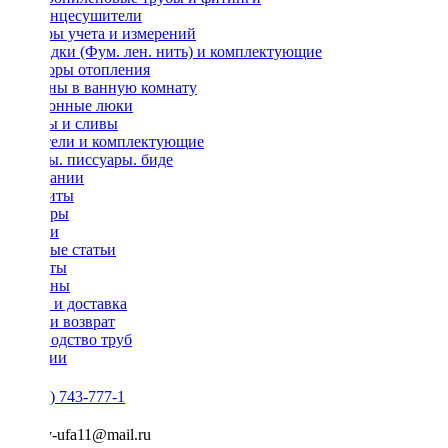
Полотенцесушители
Приборы учета и измерений
Прокладки (Фум. лен. нить) и комплектующие
Радиаторы отопления
Раковины в ванную комнату
Ревизионные люки
Сифоны и сливы
Смесители и комплектующие
Унитазы. писсуары. биде
О компании
Реквизиты
Партнеры
Новости
Полезные статьи
Контакты
Магазины
Оплата и доставка
Обмен и возврат
Производство труб
Вакансии
+7 (917) 743-777-1
semeniv-ufa11@mail.ru