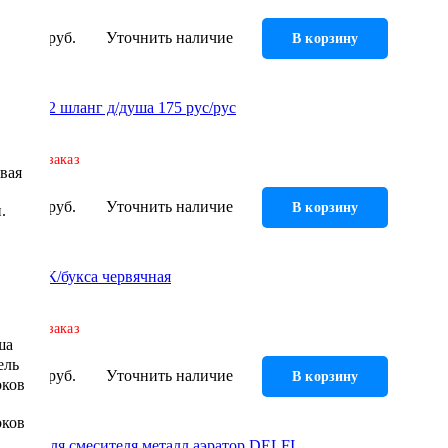
126 руб.
Уточнить наличие
В корзину
ШД-742 шланг д/душа 175 рус/рус
Под заказ
евая
132 руб.
Уточнить наличие
В корзину
.
КБР-4 К/букса червячная
Под заказ
ша
ель
136 руб.
Уточнить наличие
В корзину
оков
оков
Гусак для смесителя металл аэратор DELFI