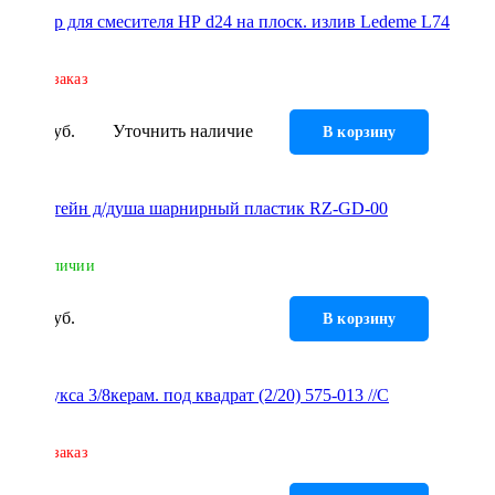
Аэратор для смесителя НР d24 на плоск. излив Ledeme L74
Под заказ
57 руб.
Уточнить наличие
В корзину
Кронштейн д/душа шарнирный пластик RZ-GD-00
В наличии
69 руб.
В корзину
Кран букса 3/8керам. под квадрат (2/20) 575-013 //С
Под заказ