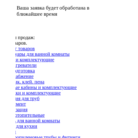
Ваша заявка будет обработана в
ближайшее время
Лидеры продаж:
Нет товаров.
Каталог товаров
Аксессуары для ванной комнаты
Ванны и комплектующие
Водонагреватели
Водоподготовка
Водоснабжение
Герметик. клей. пена
Душевые кабины и комплектующие
Задвижки и комплектующие
Изоляция для труб
Инструмент
Канализация
Котлы отопительные
Мебель для ванной комнаты
Мойки для кухни
Насосы
Полипропиленовые трубы и фитинги