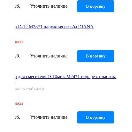
Инструмент
43 руб.
Уточнить наличие
В корзину
Прокладки (Фум. лен. нить) и комплектующие
Аэратор D-12 М28*1 наружная резьба DIANA
Под заказ
52 руб.
Уточнить наличие
В корзину
Аэратор для смесителя D-10мет. M24*1 нар. рез. пластик.
вставка
Материал
метал/пластик
Под заказ
54 руб.
Уточнить наличие
В корзину