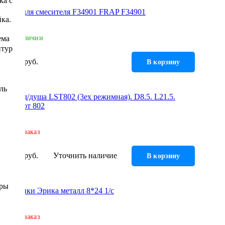
ка с
Гайка для смесителя F34901 FRAP F34901
ка.
ема
В наличии
итур
198 руб.
В корзину
ль
Лейка д/душа LST802 (3ех режимная). D8.5. L21.5.
еврослот 802
Под заказ
204 руб.
Уточнить наличие
В корзину
уры
Маховики Эрика металл 8*24 1/c
Под заказ