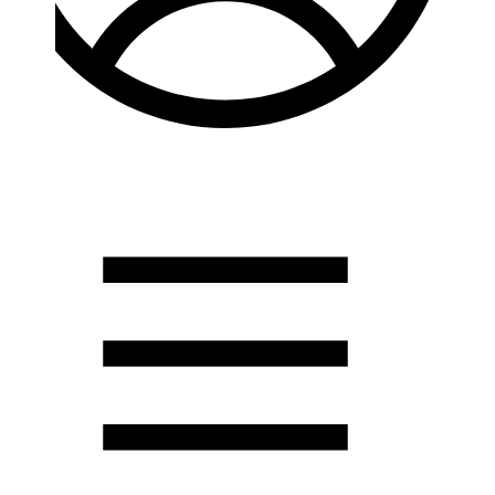
Душевые кабины
Душевые перегородки
Развернуть
(2)
Задвижки и комплектующие
Задвижки. краны шар. . фланцы
Затворы и клапана
Круги отрезные. электроды и прокладки паронитовые
Развернуть
(1)
Канализация
Канализационная труба ПНД 225. 315
Канализационная труба и фитинги полипропилен (ПП)
Канализационная труба и фитинги наружняя
Развернуть
(3)
Котлы отопительные
Дымоходы