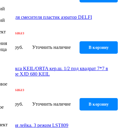
ний
Гусак для смесителя пластик аэратор DELFI
ний
ект
Под заказ
ения
162 руб.
Уточнить наличие
В корзину
ица
Кранбукса KEIL/ORTA кер.ш. 1/2 под квадрат 7*7 в
блистере XJD 680 KEIL
овое
Под заказ
165 руб.
Уточнить наличие
В корзину
ое
лект
Душевая лейка. 3 режим LST809