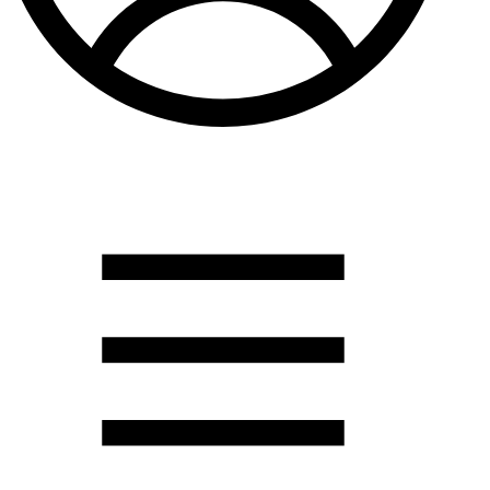
Душевые кабины
Душевые перегородки
Развернуть
(2)
Задвижки и комплектующие
Задвижки. краны шар. . фланцы
Затворы и клапана
Круги отрезные. электроды и прокладки паронитовые
Развернуть
(1)
Канализация
Канализационная труба ПНД 225. 315
Канализационная труба и фитинги полипропилен (ПП)
Канализационная труба и фитинги наружняя
Развернуть
(3)
Котлы отопительные
Дымоходы