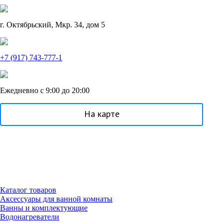
Гофрированные трубы и манжеты для унитаза
Сифоны
г. Октябрьский, Мкр. 34, дом 5
Развернуть
(2)
Смесители и комплектующие
+7 (917) 743-777-1
Россинка-ТВК
Смесители для ванной комнаты
Ежедневно
с 9:00 до 20:00
Смесители для кухни
На карте
Унитазы. писсуары. биде
Биде
Комплектующие для унитазов и инсталляциий
Писсуары
Развернуть
(1)
Каталог товаров
Герметик. клей. пена
Аксессуары для ванной комнаты
Ванны и комплектующие
Изоляция для труб
Водонагреватели