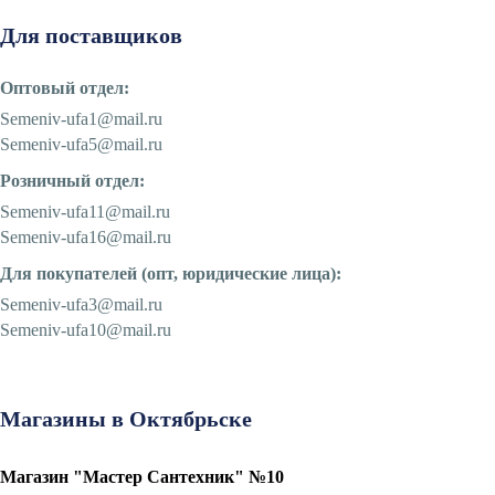
Алюминиевые радиаторы отопления
Для поставщиков
Биметаллические радиаторы отопления
Развернуть
(4)
Оптовый отдел:
Semeniv-ufa1@mail.ru
Раковины в ванную комнату
Semeniv-ufa5@mail.ru
Кронштейны для раковины
Розничный отдел:
Пьедестал для раковин в ванную
Semeniv-ufa11@mail.ru
Раковины для ванной
Semeniv-ufa16@mail.ru
Ревизионные люки
Для покупателей (опт, юридические лица):
СЕРИЯ АРРЗ Аллюминиевый.выталкивающий
Semeniv-ufa3@mail.ru
механизм(открытие нажатием). регулируемый
Semeniv-ufa10@mail.ru
СЕРИЯ ЛН (скрытый)
СЕРИЯ ЛПК
Развернуть
(1)
Магазины в Октябрьске
Сифоны и сливы
Магазин "Мастер Сантехник" №10
Гофрированные трубы для сифонов