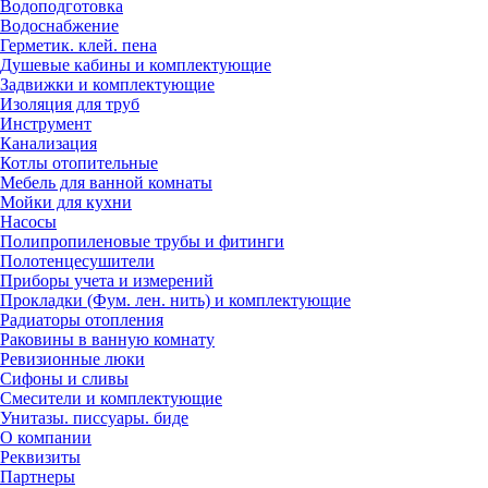
Водоподготовка
Инструмент
Водоснабжение
Герметик. клей. пена
Прокладки (Фум. лен. нить) и комплектующие
Душевые кабины и комплектующие
Задвижки и комплектующие
Изоляция для труб
Инструмент
Канализация
Котлы отопительные
Мебель для ванной комнаты
Мойки для кухни
Насосы
Полипропиленовые трубы и фитинги
Полотенцесушители
Приборы учета и измерений
Прокладки (Фум. лен. нить) и комплектующие
Радиаторы отопления
Раковины в ванную комнату
Ревизионные люки
Сифоны и сливы
Смесители и комплектующие
Унитазы. писсуары. биде
О компании
Реквизиты
Партнеры