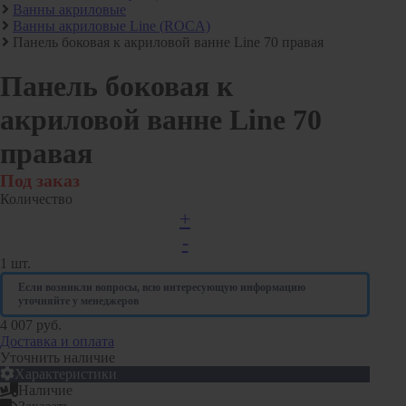
Ванны акриловые
Алюминиевые радиаторы отопления
Ванны акриловые Line (ROCA)
Биметаллические радиаторы отопления
Панель боковая к акриловой ванне Line 70 правая
Развернуть
(4)
Панель боковая к
Раковины в ванную комнату
акриловой ванне Line 70
Кронштейны для раковины
правая
Пьедестал для раковин в ванную
Под заказ
Раковины для ванной
Количество
Ревизионные люки
+
-
СЕРИЯ АРРЗ Аллюминиевый.выталкивающий
механизм(открытие нажатием). регулируемый
1
шт.
СЕРИЯ ЛН (скрытый)
Если возникли вопросы, всю интересующую информацию
уточняйте у менеджеров
СЕРИЯ ЛПК
4 007 руб.
Развернуть
(1)
Доставка и оплата
Уточнить наличие
Сифоны и сливы
Характеристики
Наличие
Гофрированные трубы для сифонов