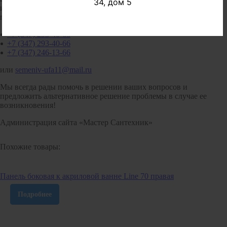
34, дом 5
интересующую вас информацию уточняйте у менеджеров
по телефонам:
+7 (347) 293-40-65
+7 (347) 293-40-66
+7 (347) 246-13-66
или
semeniv-ufa11@mail.ru
Мы всегда рады помочь в решении ваших вопросов и
предложить альтернативное решение проблемы в случае ее
возникновения!
Администрация сайта «Мастер Сантехник»
Похожие товары:
Панель боковая к акриловой ванне Line 70 правая
Подробнее