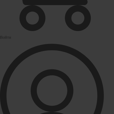
Водонагреватели
Бойлеры
Газовые водонагреватели
Электрические водонагреватели накопительные
Водоподготовка
Войти
Картриджи для фильтров
Магистральные фильтры для воды
Фильтры для воды под мойку
Водоснабжение
Кран шаровый
Крепеж для монтажных труб
Металлопластиковые трубы и фитинги (обжим евростандарт)
Развернуть
(4)
Душевые кабины и комплектующие
Душевые двери