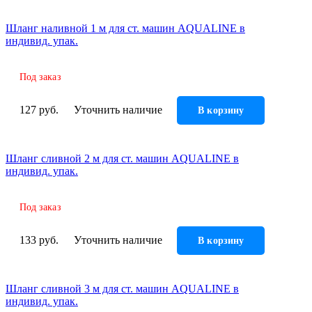
Гофрированные трубы и манжеты для унитаза
Шланг наливной 1 м для ст. машин AQUALINE в
Сифоны
индивид. упак.
Развернуть
(2)
Смесители и комплектующие
Под заказ
Россинка-ТВК
127 руб.
Уточнить наличие
В корзину
Смесители для ванной комнаты
Смесители для кухни
Шланг сливной 2 м для ст. машин AQUALINE в
Унитазы. писсуары. биде
индивид. упак.
Биде
Комплектующие для унитазов и инсталляциий
Под заказ
Писсуары
133 руб.
Уточнить наличие
В корзину
Развернуть
(1)
Герметик. клей. пена
Шланг сливной 3 м для ст. машин AQUALINE в
Изоляция для труб
индивид. упак.