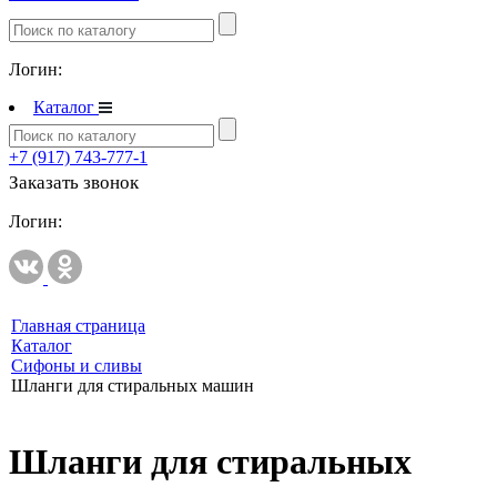
Полипропиленовые трубы и фитинги
Логин:
Полипропиленовые трубы и фитинги
Полипропиленовые трубы и фитинги VALTEC
Каталог
Полотенцесушители
+7 (917) 743-777-1
Комплектующие к полотенцесушителям
Заказать звонок
Полотенцесушители водяные
Логин:
Полотенцесушители электрические
Приборы учета и измерений
Комплектующие для приборов учета и измерений
Главная страница
Каталог
Манометры и термометры
Сифоны и сливы
Счетчики газа
Шланги для стиральных машин
Развернуть
(2)
Радиаторы отопления
Шланги для стиральных
Аксессуары для радиаторов отопления