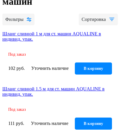
машин
Алюминиевые радиаторы отопления
Биметаллические радиаторы отопления
Фильтры
Сортировка
Развернуть
(4)
Раковины в ванную комнату
Шланг сливной 1 м для ст. машин AQUALINE в
индивид. упак.
Кронштейны для раковины
Пьедестал для раковин в ванную
Под заказ
Раковины для ванной
102 руб.
Уточнить наличие
В корзину
Ревизионные люки
СЕРИЯ АРРЗ Аллюминиевый.выталкивающий
механизм(открытие нажатием). регулируемый
Шланг сливной 1.5 м для ст. машин AQUALINE в
СЕРИЯ ЛН (скрытый)
индивид. упак.
СЕРИЯ ЛПК
Развернуть
(1)
Под заказ
Сифоны и сливы
111 руб.
Уточнить наличие
В корзину
Гофрированные трубы для сифонов