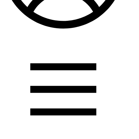
Душевые кабины
Душевые перегородки
Развернуть
(2)
Задвижки и комплектующие
Задвижки. краны шар. . фланцы
Затворы и клапана
Круги отрезные. электроды и прокладки паронитовые
Развернуть
(1)
Канализация
Канализационная труба ПНД 225. 315
Канализационная труба и фитинги полипропилен (ПП)
Канализационная труба и фитинги наружняя
Развернуть
(3)
Котлы отопительные
Дымоходы