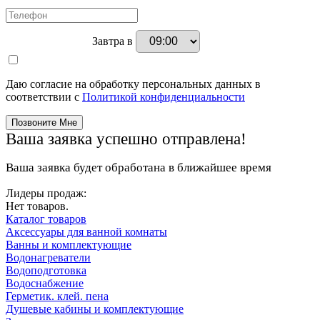
Гофрированные трубы и манжеты для унитаза
Сифоны
Завтра в
Развернуть
(2)
Смесители и комплектующие
Даю согласие на обработку персональных данных в
соответствии с
Политикой конфиденциальности
Россинка-ТВК
Смесители для ванной комнаты
Ваша заявка успешно отправлена!
Смесители для кухни
Унитазы. писсуары. биде
Ваша заявка будет обработана в ближайшее время
Биде
Лидеры продаж:
Нет товаров.
Комплектующие для унитазов и инсталляциий
Каталог товаров
Писсуары
Аксессуары для ванной комнаты
Ванны и комплектующие
Развернуть
(1)
Водонагреватели
Водоподготовка
Герметик. клей. пена
Водоснабжение
Герметик. клей. пена
Изоляция для труб
Душевые кабины и комплектующие