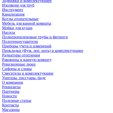
Задвижки и комплектующие
Инструмент
Изоляция для труб
Инструмент
Канализация
Прокладки (Фум. лен. нить) и комплектующие
Котлы отопительные
Мебель для ванной комнаты
Мойки для кухни
Насосы
Полипропиленовые трубы и фитинги
Полотенцесушители
Приборы учета и измерений
Прокладки (Фум. лен. нить) и комплектующие
Радиаторы отопления
Раковины в ванную комнату
Ревизионные люки
Сифоны и сливы
Смесители и комплектующие
Унитазы. писсуары. биде
О компании
Реквизиты
Партнеры
Новости
Полезные статьи
Контакты
Магазины