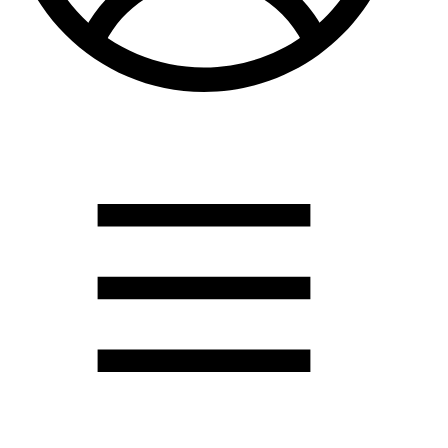
Душевые кабины
Душевые перегородки
Развернуть
(2)
Задвижки и комплектующие
Задвижки. краны шар. . фланцы
Затворы и клапана
Круги отрезные. электроды и прокладки паронитовые
Развернуть
(1)
Канализация
Канализационная труба ПНД 225. 315
Канализационная труба и фитинги полипропилен (ПП)
Канализационная труба и фитинги наружняя
Развернуть
(3)
Котлы отопительные
Дымоходы