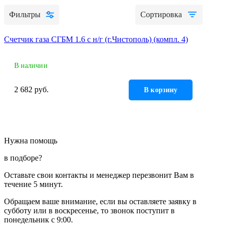
Алюминиевые радиаторы отопления
Фильтры
Сортировка
Биметаллические радиаторы отопления
Развернуть
(4)
Счетчик газа СГБМ 1.6 с н/г (г.Чистополь) (компл. 4)
Раковины в ванную комнату
В наличии
Кронштейны для раковины
Пьедестал для раковин в ванную
2 682 руб.
В корзину
Раковины для ванной
Ревизионные люки
СЕРИЯ АРРЗ Аллюминиевый.выталкивающий
Нужна помощь
механизм(открытие нажатием). регулируемый
в подборе?
СЕРИЯ ЛН (скрытый)
СЕРИЯ ЛПК
Оставьте свои контакты и менеджер перезвонит Вам в
течение 5 минут.
Развернуть
(1)
Обращаем ваше внимание, если вы оставляете заявку в
Сифоны и сливы
субботу или в воскресенье, то звонок поступит в
понедельник с 9:00.
Гофрированные трубы для сифонов