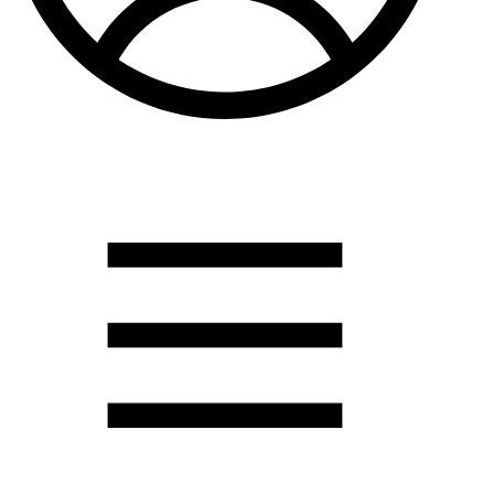
Душевые кабины
Душевые перегородки
Развернуть
(2)
Задвижки и комплектующие
Задвижки. краны шар. . фланцы
Затворы и клапана
Круги отрезные. электроды и прокладки паронитовые
Развернуть
(1)
Канализация
Канализационная труба ПНД 225. 315
Канализационная труба и фитинги полипропилен (ПП)
Канализационная труба и фитинги наружняя
Развернуть
(3)
Котлы отопительные
Дымоходы