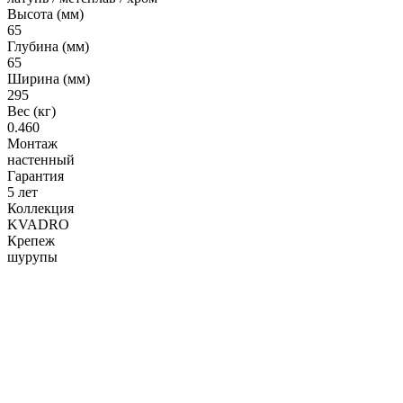
Гофрированные трубы и манжеты для унитаза
Высота (мм)
65
Сифоны
Глубина (мм)
65
Развернуть
(2)
Ширина (мм)
295
Смесители и комплектующие
Вес (кг)
Россинка-ТВК
0.460
Монтаж
Смесители для ванной комнаты
настенный
Смесители для кухни
Гарантия
5 лет
Унитазы. писсуары. биде
Коллекция
KVADRO
Биде
Крепеж
шурупы
Комплектующие для унитазов и инсталляциий
Писсуары
Развернуть
(1)
Герметик. клей. пена
Изоляция для труб