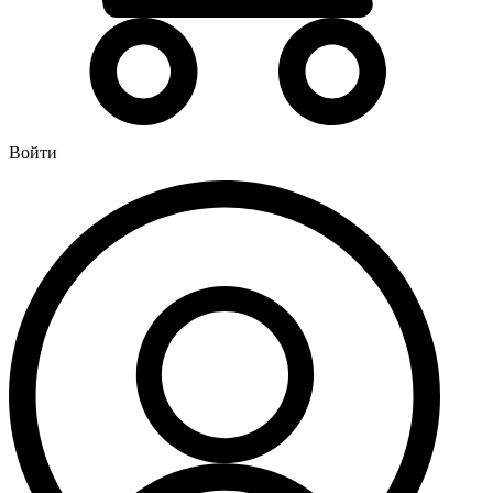
Водонагреватели
Бойлеры
Газовые водонагреватели
Электрические водонагреватели накопительные
Водоподготовка
Войти
Картриджи для фильтров
Магистральные фильтры для воды
Фильтры для воды под мойку
Водоснабжение
Кран шаровый
Крепеж для монтажных труб
Металлопластиковые трубы и фитинги (обжим евростандарт)
Развернуть
(4)
Душевые кабины и комплектующие
Душевые двери