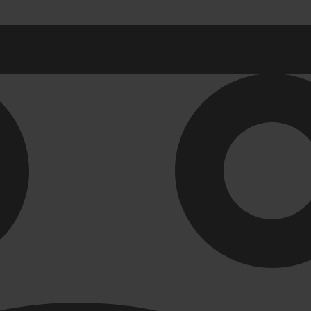
ы в ванную комнату
Ревизионные лю
ны для раковины
СЕРИЯ АРРЗ Аллюм
механизм(открытие 
 для раковин в ванную
СЕРИЯ ЛН (скрытый
для ванной
СЕРИЯ ЛПК
Развернуть
(1)
ли и комплектующие
Унитазы. писсуа
-ТВК
Биде
 для ванной комнаты
Комплектующие для 
 для кухни
Писсуары
Развернуть
(1)
я для труб
Инструмент