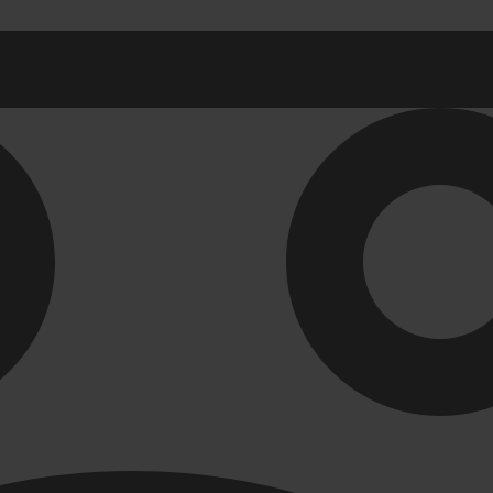
ы в ванную комнату
Ревизионные лю
ны для раковины
СЕРИЯ АРРЗ Аллюм
механизм(открытие 
 для раковин в ванную
СЕРИЯ ЛН (скрытый
для ванной
СЕРИЯ ЛПК
Развернуть
(1)
ли и комплектующие
Унитазы. писсуа
-ТВК
Биде
 для ванной комнаты
Комплектующие для 
 для кухни
Писсуары
Развернуть
(1)
я для труб
Инструмент