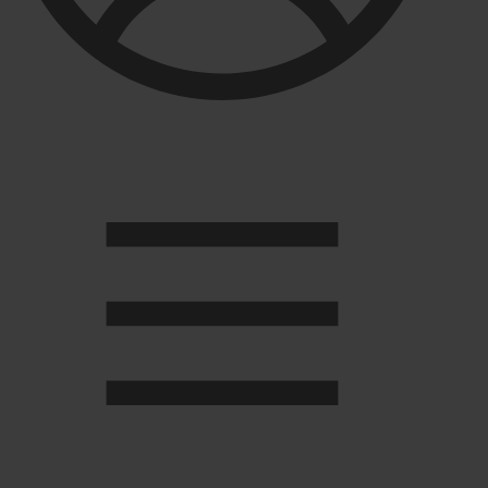
Душевые кабины
Душевые перегородки
Развернуть
(2)
Задвижки и комплектующие
Задвижки. краны шар. . фланцы
Затворы и клапана
Круги отрезные. электроды и прокладки паронитовые
Развернуть
(1)
Канализация
Канализационная труба ПНД 225. 315
Канализационная труба и фитинги полипропилен (ПП)
Канализационная труба и фитинги наружняя
Развернуть
(3)
Котлы отопительные
Дымоходы