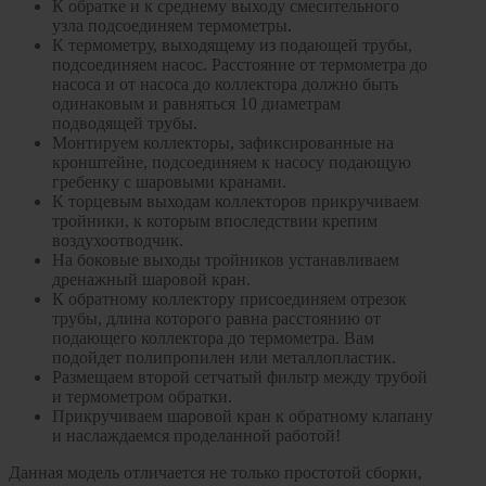
К обратке и к среднему выходу смесительного
узла подсоединяем термометры.
К термометру, выходящему из подающей трубы,
подсоединяем насос. Расстояние от термометра до
насоса и от насоса до коллектора должно быть
одинаковым и равняться 10 диаметрам
подводящей трубы.
Монтируем коллекторы, зафиксированные на
кронштейне, подсоединяем к насосу подающую
гребенку с шаровыми кранами.
К торцевым выходам коллекторов прикручиваем
тройники, к которым впоследствии крепим
воздухоотводчик.
На боковые выходы тройников устанавливаем
дренажный шаровой кран.
К обратному коллектору присоединяем отрезок
трубы, длина которого равна расстоянию от
подающего коллектора до термометра. Вам
подойдет полипропилен или металлопластик.
Размещаем второй сетчатый фильтр между трубой
и термометром обратки.
Прикручиваем шаровой кран к обратному клапану
и наслаждаемся проделанной работой!
Данная модель отличается не только простотой сборки,