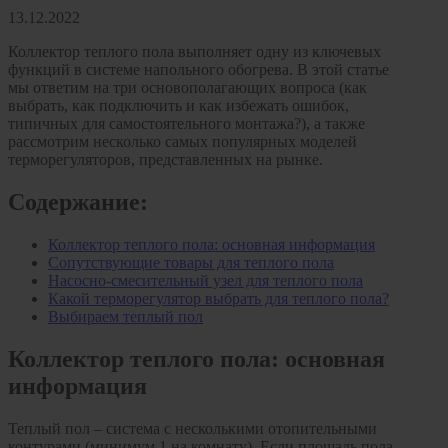
13.12.2022
Алюминиевые радиаторы отопления
Биметаллические радиаторы отопления
Коллектор теплого пола выполняет одну из ключевых
функций в системе напольного обогрева. В этой статье
Развернуть
(4)
мы ответим на три основополагающих вопроса (как
выбрать, как подключить и как избежать ошибок,
Раковины в ванную комнату
типичных для самостоятельного монтажа?), а также
рассмотрим несколько самых популярных моделей
Кронштейны для раковины
терморегуляторов, представленных на рынке.
Пьедестал для раковин в ванную
Содержание:
Раковины для ванной
Ревизионные люки
Коллектор теплого пола: основная информация
Сопутствующие товары для теплого пола
СЕРИЯ АРРЗ Аллюминиевый.выталкивающий
Насосно-смесительный узел для теплого пола
механизм(открытие нажатием). регулируемый
Какой терморегулятор выбрать для теплого пола?
СЕРИЯ ЛН (скрытый)
Выбираем теплый пол
СЕРИЯ ЛПК
Коллектор теплого пола: основная
Развернуть
(1)
информация
Сифоны и сливы
Теплый пол – система с несколькими отопительными
Гофрированные трубы для сифонов
контурами (минимум 1 на комнату). Если площадь пола