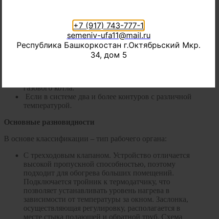
прогрева определяется качеством насоса.
Где используется?
+7 (917) 743-777-1
semeniv-ufa11@mail.ru
Три случая, когда монтаж насосно-смесительного узла
Республика Башкоркостан г.Октябрьский Мкр.
необходим:
34, дом 5
Теплый пол подключается к системе центрального
отопления.
Теплый пол работает от твердотопливного или
газового котла.
Если в системе два и более контуров с различной
температурой.
Основные разновидности
В основе классификации – тип рабочего органа:
С трехходовым клапаном. Устройство отличается
высокой пропускной способностью, поэтому
подходит для обогрева больших помещений.
Подключается тройник к термодатчику, что
позволяет устанавливать уровень нагрева в
зависимости от температуры за окном. Заслонка,
осуществляющая регулировку, располагается в
месте стыка подающей и обратной труб. Схема