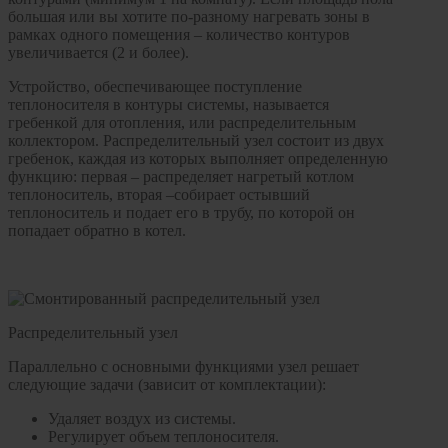
Гофрированные трубы и манжеты для унитаза
большая или вы хотите по-разному нагревать зоны в
рамках одного помещения – количество контуров
Сифоны
увеличивается (2 и более).
Развернуть
(2)
Устройство, обеспечивающее поступление
теплоносителя в контуры системы, называется
Смесители и комплектующие
гребенкой для отопления, или распределительным
Россинка-ТВК
коллектором. Распределительный узел состоит из двух
гребенок, каждая из которых выполняет определенную
Смесители для ванной комнаты
функцию: первая – распределяет нагретый котлом
теплоноситель, вторая –собирает остывший
Смесители для кухни
теплоноситель и подает его в трубу, по которой он
попадает обратно в котел.
Унитазы. писсуары. биде
Биде
Комплектующие для унитазов и инсталляциий
Писсуары
Распределительный узел
Развернуть
(1)
Параллельно с основными функциями узел решает
Герметик. клей. пена
следующие задачи (зависит от комплектации):
Удаляет воздух из системы.
Изоляция для труб
Регулирует объем теплоносителя.