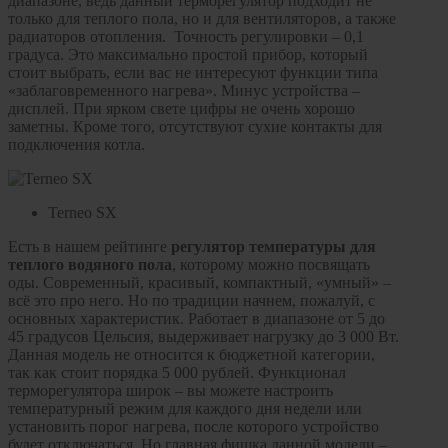
диапазоне, ведь данный терморегулятор подходит не
только для теплого пола, но и для вентиляторов, а также
радиаторов отопления. Точность регулировки – 0,1
градуса. Это максимально простой прибор, который
стоит выбрать, если вас не интересуют функции типа
«заблаговременного нагрева». Минус устройства –
дисплей. При ярком свете цифры не очень хорошо
заметны. Кроме того, отсутствуют сухие контакты для
подключения котла.
Terneo SX
Есть в нашем рейтинге
регулятор температуры для
теплого водяного пола
, которому можно посвящать
оды. Современный, красивый, компактный, «умный» –
всё это про него. Но по традиции начнем, пожалуй, с
основных характеристик. Работает в диапазоне от 5 до
45 градусов Цельсия, выдерживает нагрузку до 3 000 Вт.
Данная модель не относится к бюджетной категории,
так как стоит порядка 5 000 рублей. Функционал
терморегулятора широк – вы можете настроить
температурный режим для каждого дня недели или
установить порог нагрева, после которого устройство
будет отключаться. Но главная фишка данной модели –