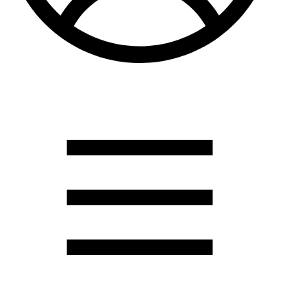
Душевые кабины
Душевые перегородки
Развернуть
(2)
Задвижки и комплектующие
Задвижки. краны шар. . фланцы
Затворы и клапана
Круги отрезные. электроды и прокладки паронитовые
Развернуть
(1)
Канализация
Канализационная труба ПНД 225. 315
Канализационная труба и фитинги полипропилен (ПП)
Канализационная труба и фитинги наружняя
Развернуть
(3)
Котлы отопительные
Дымоходы