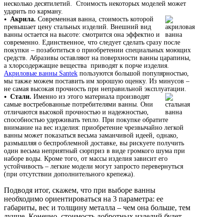
несколько десятилетий. Стоимость некоторых моделей может
Гофрированные трубы и манжеты для унитаза
ударить по карману.
Акрила.
Современная ванна, стоимость которой
Сифоны
превышает цену стальных изделий. Внешний вид
Развернуть
(2)
ванны остается на высоте: смотрится она эффектно и
современно. Единственное, что следует сделать сразу после
покупки – позаботиться о приобретении специальных моющих
Смесители и комплектующие
средств. Абразивы оставляют на поверхности ванны царапины,
а хлорсодержащие вещества приводят к порче изделия.
Россинка-ТВК
Акриловые ванны Santek
пользуются большой популярностью,
Смесители для ванной комнаты
мы также можем поставить им хорошую оценку. Из минусов –
не самая высокая прочность при неправильной эксплуатации.
Смесители для кухни
Стали.
Именно из этого материала производят
самые востребованные потребителями ванны. Они
Унитазы. писсуары. биде
отличаются высокой прочностью и надежностью,
способностью удерживать тепло. При покупке обратите
Биде
внимание на вес изделия: приобретение чрезвычайно легкой
ванны может показаться весьма заманчивой идеей, однако,
Комплектующие для унитазов и инсталляциий
размышляя о беспроблемной доставке, вы рискуете получить
один весьма неприятный сюрприз в виде громкого шума при
Писсуары
наборе воды. Кроме того, от массы изделия зависит его
устойчивость – легкие модели могут запросто перевернуться
Развернуть
(1)
(при отсутствии дополнительного крепежа).
Герметик. клей. пена
Подводя итог, скажем, что при выборе ванны
необходимо ориентироваться на 3 параметра: ее
Изоляция для труб
габариты, вес и толщину металла – чем она больше, тем
лучше. Конечно, стоимость добротных изделий будет