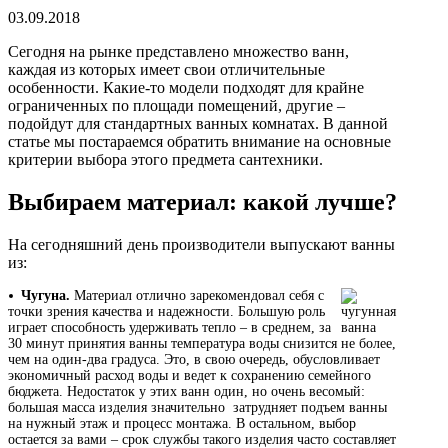
03.09.2018
Алюминиевые радиаторы отопления
Биметаллические радиаторы отопления
Сегодня на рынке представлено множество ванн,
каждая из которых имеет свои отличительные
Развернуть
(4)
особенности. Какие-то модели подходят для крайне
ограниченных по площади помещений, другие –
Раковины в ванную комнату
подойдут для стандартных ванных комнатах. В данной
статье мы постараемся обратить внимание на основные
Кронштейны для раковины
критерии выбора этого предмета сантехники.
Пьедестал для раковин в ванную
Выбираем материал: какой лучше?
Раковины для ванной
Ревизионные люки
На сегодняшний день производители выпускают ванны
из:
СЕРИЯ АРРЗ Аллюминиевый.выталкивающий
механизм(открытие нажатием). регулируемый
Чугуна.
Материал отлично зарекомендовал себя с
точки зрения качества и надежности. Большую роль
СЕРИЯ ЛН (скрытый)
играет способность удерживать тепло – в среднем, за
СЕРИЯ ЛПК
30 минут принятия ванны температура воды снизится не более,
чем на один-два градуса. Это, в свою очередь, обусловливает
Развернуть
(1)
экономичный расход воды и ведет к сохранению семейного
бюджета. Недостаток у этих ванн один, но очень весомый:
Сифоны и сливы
большая масса изделия значительно затрудняет подъем ванны
на нужный этаж и процесс монтажа. В остальном, выбор
Гофрированные трубы для сифонов
остается за вами – срок службы такого изделия часто составляет