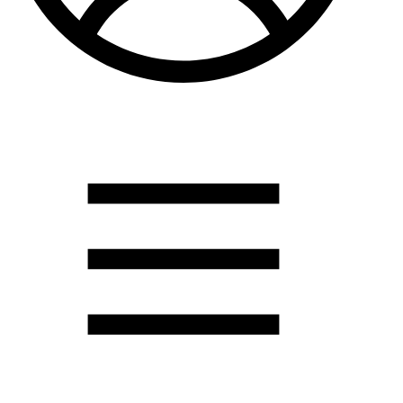
Душевые кабины
Душевые перегородки
Развернуть
(2)
Задвижки и комплектующие
Задвижки. краны шар. . фланцы
Затворы и клапана
Круги отрезные. электроды и прокладки паронитовые
Развернуть
(1)
Канализация
Канализационная труба ПНД 225. 315
Канализационная труба и фитинги полипропилен (ПП)
Канализационная труба и фитинги наружняя
Развернуть
(3)
Котлы отопительные
Дымоходы