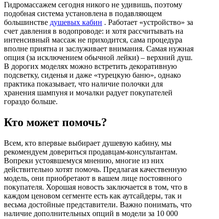
Гидромассажем сегодня никого не удивишь, поэтому
Гофрированные трубы и манжеты для унитаза
подобная система установлена в подавляющем
Сифоны
большинстве
душевых кабин
. Работает «устройство» за
счет давления в водопроводе: и хотя рассчитывать на
Развернуть
(2)
интенсивный массаж не приходится, сама процедура
вполне приятна и заслуживает внимания. Самая нужная
Смесители и комплектующие
опция (за исключением обычной лейки) – верхний душ.
В дорогих моделях можно встретить декоративную
Россинка-ТВК
подсветку, сиденья и даже «турецкую баню», однако
Смесители для ванной комнаты
практика показывает, что наличие полочки для
хранения шампуня и мочалки радует покупателей
Смесители для кухни
гораздо больше.
Унитазы. писсуары. биде
Кто может помочь?
Биде
Комплектующие для унитазов и инсталляциий
Всем, кто впервые выбирает душевую кабину, мы
рекомендуем довериться продавцам-консультантам.
Писсуары
Вопреки устоявшемуся мнению, многие из них
действительно хотят помочь. Предлагая качественную
Развернуть
(1)
модель, они приобретают в вашем лице постоянного
покупателя. Хорошая новость заключается в том, что в
Герметик. клей. пена
каждом ценовом сегменте есть как аутсайдеры, так и
весьма достойные представители. Важно понимать, что
Изоляция для труб
наличие дополнительных опций в модели за 10 000