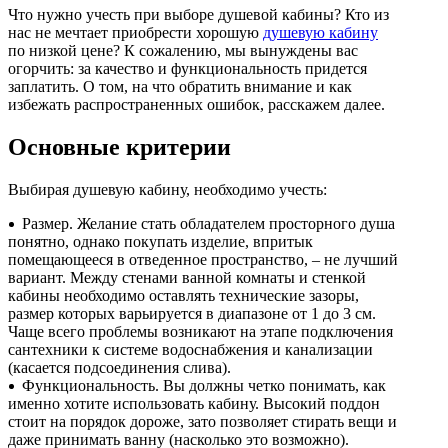
Что нужно учесть при выборе душевой кабины? Кто из
Алюминиевые радиаторы отопления
нас не мечтает приобрести хорошую
душевую кабину
Биметаллические радиаторы отопления
по низкой цене? К сожалению, мы вынуждены вас
огорчить: за качество и функциональность придется
Развернуть
(4)
заплатить. О том, на что обратить внимание и как
избежать распространенных ошибок, расскажем далее.
Раковины в ванную комнату
Кронштейны для раковины
Основные критерии
Пьедестал для раковин в ванную
Выбирая душевую кабину, необходимо учесть:
Раковины для ванной
Размер. Желание стать обладателем просторного душа
Ревизионные люки
понятно, однако покупать изделие, впритык
помещающееся в отведенное пространство, – не лучший
СЕРИЯ АРРЗ Аллюминиевый.выталкивающий
вариант. Между стенами ванной комнаты и стенкой
механизм(открытие нажатием). регулируемый
кабины необходимо оставлять технические зазоры,
СЕРИЯ ЛН (скрытый)
размер которых варьируется в диапазоне от 1 до 3 см.
Чаще всего проблемы возникают на этапе подключения
СЕРИЯ ЛПК
сантехники к системе водоснабжения и канализации
(касается подсоединения слива).
Развернуть
(1)
Функциональность. Вы должны четко понимать, как
именно хотите использовать кабину. Высокий поддон
Сифоны и сливы
стоит на порядок дороже, зато позволяет стирать вещи и
Гофрированные трубы для сифонов
даже принимать ванну (насколько это возможно).