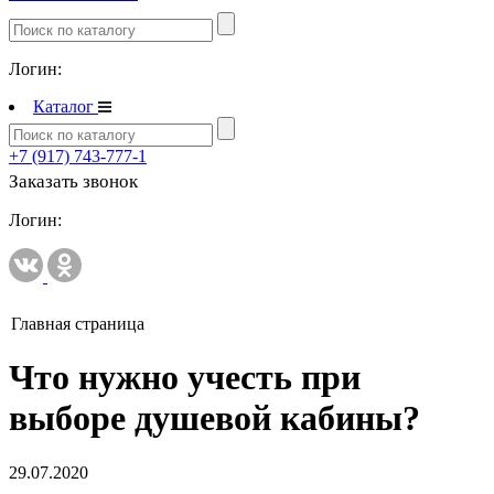
Полипропиленовые трубы и фитинги
Логин:
Полипропиленовые трубы и фитинги
Полипропиленовые трубы и фитинги VALTEC
Каталог
Полотенцесушители
+7 (917) 743-777-1
Комплектующие к полотенцесушителям
Заказать звонок
Полотенцесушители водяные
Логин:
Полотенцесушители электрические
Приборы учета и измерений
Комплектующие для приборов учета и измерений
Главная страница
Манометры и термометры
Что нужно учесть при
Счетчики газа
выборе душевой кабины?
Развернуть
(2)
Радиаторы отопления
29.07.2020
Аксессуары для радиаторов отопления