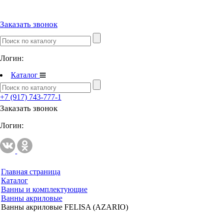
Полипропиленовые трубы и фитинги
Заказать звонок
Полипропиленовые трубы и фитинги
Полипропиленовые трубы и фитинги VALTEC
Логин:
Полотенцесушители
Каталог
Комплектующие к полотенцесушителям
Полотенцесушители водяные
+7 (917) 743-777-1
Полотенцесушители электрические
Заказать звонок
Логин:
Приборы учета и измерений
Комплектующие для приборов учета и измерений
Манометры и термометры
Счетчики газа
Главная страница
Каталог
Развернуть
(2)
Ванны и комплектующие
Ванны акриловые
Радиаторы отопления
Ванны акриловые FELISA (AZARIO)
Аксессуары для радиаторов отопления