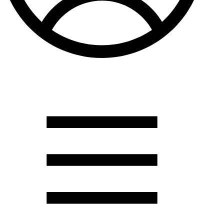
Душевые кабины
Душевые перегородки
Развернуть
(2)
Задвижки и комплектующие
Задвижки. краны шар. . фланцы
Затворы и клапана
Круги отрезные. электроды и прокладки паронитовые
Развернуть
(1)
Канализация
Канализационная труба ПНД 225. 315
Канализационная труба и фитинги полипропилен (ПП)
Канализационная труба и фитинги наружняя
Развернуть
(3)
Котлы отопительные
Дымоходы