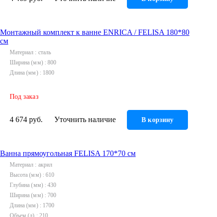
Инструмент
Прокладки (Фум. лен. нить) и комплектующие
Монтажный комплект к ванне ENRICA / FELISA 180*80
см
Материал
сталь
Ширина (мм)
800
Длина (мм)
1800
Под заказ
4 674 руб.
Уточнить наличие
В корзину
Ванна прямоугольная FELISA 170*70 см
Материал
акрил
Высота (мм)
610
Глубина (мм)
430
Ширина (мм)
700
Длина (мм)
1700
Объем (л)
210