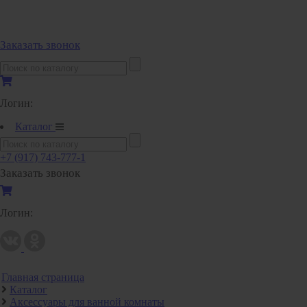
Полипропиленовые трубы и фитинги
Заказать звонок
Полипропиленовые трубы и фитинги
Полипропиленовые трубы и фитинги VALTEC
Полотенцесушители
Логин:
Комплектующие к полотенцесушителям
Каталог
Полотенцесушители водяные
Полотенцесушители электрические
+7 (917) 743-777-1
Заказать звонок
Приборы учета и измерений
Комплектующие для приборов учета и измерений
Логин:
Манометры и термометры
Счетчики газа
Развернуть
(2)
Главная страница
Радиаторы отопления
Каталог
Аксессуары для радиаторов отопления
Аксессуары для ванной комнаты