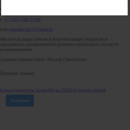
+7 (347) 293-40-65
+7 (347) 293-40-66
+7 (347) 246-13-66
или
semeniv-ufa11@mail.ru
Мы всегда рады помочь в решении ваших вопросов и
предложить альтернативное решение проблемы в случае ее
возникновения!
Администрация сайта «Мастер Сантехник»
Похожие товары:
Бумагодержатель полка Ригал 265х110 металл белый
Подробнее