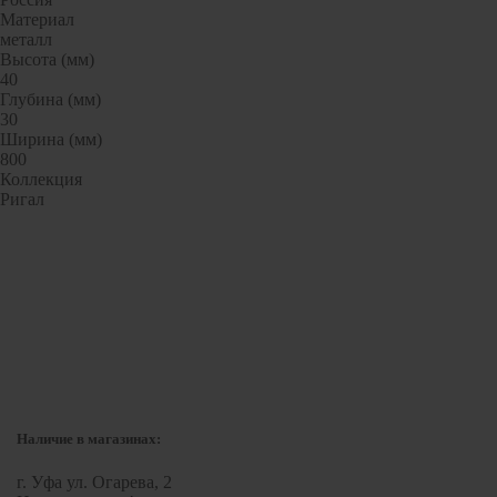
Гофрированные трубы и манжеты для унитаза
Материал
металл
Сифоны
Высота (мм)
Развернуть
(2)
40
Глубина (мм)
Смесители и комплектующие
30
Ширина (мм)
Россинка-ТВК
800
Коллекция
Смесители для ванной комнаты
Ригал
Смесители для кухни
Унитазы. писсуары. биде
Биде
Комплектующие для унитазов и инсталляциий
Писсуары
Развернуть
(1)
Герметик. клей. пена
Наличие в магазинах:
Изоляция для труб
г. Уфа ул. Огарева, 2