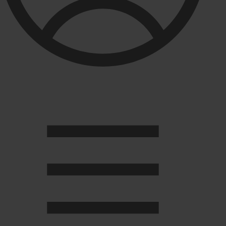
Душевые кабины
Душевые перегородки
Развернуть
(2)
Задвижки и комплектующие
Задвижки. краны шар. . фланцы
Затворы и клапана
Круги отрезные. электроды и прокладки паронитовые
Развернуть
(1)
Канализация
Канализационная труба ПНД 225. 315
Канализационная труба и фитинги полипропилен (ПП)
Канализационная труба и фитинги наружняя
Развернуть
(3)
Котлы отопительные
Дымоходы