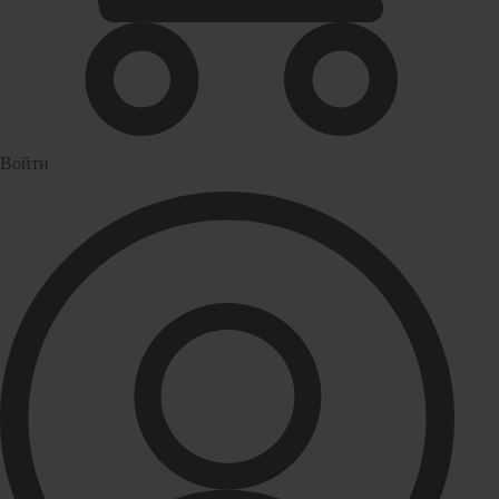
Водонагреватели
Бойлеры
Газовые водонагреватели
Электрические водонагреватели накопительные
Водоподготовка
Войти
Картриджи для фильтров
Магистральные фильтры для воды
Фильтры для воды под мойку
Водоснабжение
Кран шаровый
Крепеж для монтажных труб
Металлопластиковые трубы и фитинги (обжим евростандарт)
Развернуть
(4)
Душевые кабины и комплектующие
Душевые двери