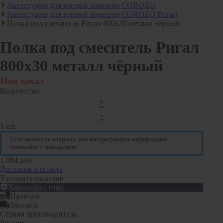
Аксессуары для ванной комнаты COROZO
Алюминиевые радиаторы отопления
Аксессуары для ванной комнаты COROZO Ригал
Биметаллические радиаторы отопления
Полка под смеситель Ригал 800х30 металл чёрный
Развернуть
(4)
Полка под смеситель Ригал
Раковины в ванную комнату
800х30 металл чёрный
Кронштейны для раковины
Под заказ
Пьедестал для раковин в ванную
Количество
Раковины для ванной
+
-
Ревизионные люки
1
шт.
СЕРИЯ АРРЗ Аллюминиевый.выталкивающий
Если возникли вопросы, всю интересующую информацию
механизм(открытие нажатием). регулируемый
уточняйте у менеджеров
СЕРИЯ ЛН (скрытый)
1 064 руб.
Доставка и оплата
СЕРИЯ ЛПК
Уточнить наличие
Развернуть
(1)
Характеристики
Наличие
Сифоны и сливы
Заказать
Страна производитель
Гофрированные трубы для сифонов
Россия