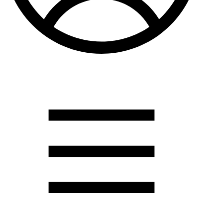
Душевые кабины
Душевые перегородки
Развернуть
(2)
Задвижки и комплектующие
Задвижки. краны шар. . фланцы
Затворы и клапана
Круги отрезные. электроды и прокладки паронитовые
Развернуть
(1)
Канализация
Канализационная труба ПНД 225. 315
Канализационная труба и фитинги полипропилен (ПП)
Канализационная труба и фитинги наружняя
Развернуть
(3)
Котлы отопительные
Дымоходы