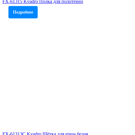
FX-61315 Kvadro Полка для полотенец
Подробнее
FX-61313C Kvadro Щётка для ерша белая