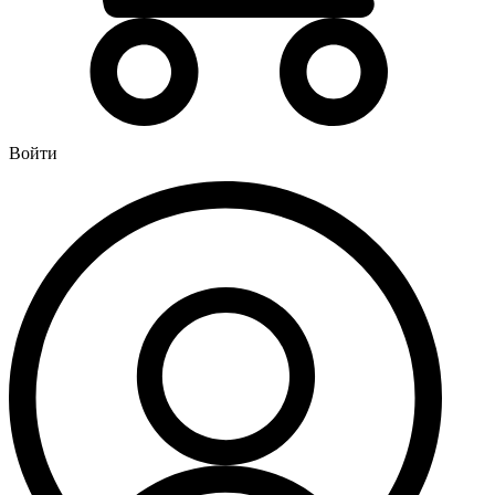
Водонагреватели
Бойлеры
Газовые водонагреватели
Электрические водонагреватели накопительные
Водоподготовка
Войти
Картриджи для фильтров
Магистральные фильтры для воды
Фильтры для воды под мойку
Водоснабжение
Кран шаровый
Крепеж для монтажных труб
Металлопластиковые трубы и фитинги (обжим евростандарт)
Развернуть
(4)
Душевые кабины и комплектующие
Душевые двери