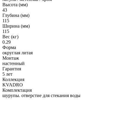
Гофрированные трубы и манжеты для унитаза
Высота (мм)
43
Сифоны
Глубина (мм)
115
Развернуть
(2)
Ширина (мм)
115
Смесители и комплектующие
Вес (кг)
Россинка-ТВК
0.29
Форма
Смесители для ванной комнаты
округлая литая
Смесители для кухни
Монтаж
настенный
Унитазы. писсуары. биде
Гарантия
5 лет
Биде
Коллекция
KVADRO
Комплектующие для унитазов и инсталляциий
Комплектация
Писсуары
шурупы. отверстие для стекания воды
Развернуть
(1)
Герметик. клей. пена
Изоляция для труб