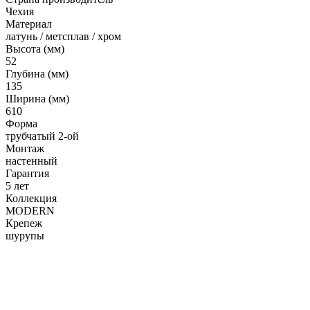
Гофрированные трубы и манжеты для унитаза
Чехия
Материал
Сифоны
латунь / метсплав / хром
Развернуть
(2)
Высота (мм)
52
Смесители и комплектующие
Глубина (мм)
135
Россинка-ТВК
Ширина (мм)
610
Смесители для ванной комнаты
Форма
Смесители для кухни
трубчатый 2-ой
Монтаж
Унитазы. писсуары. биде
настенный
Гарантия
Биде
5 лет
Коллекция
Комплектующие для унитазов и инсталляциий
MODERN
Писсуары
Крепеж
шурупы
Развернуть
(1)
Герметик. клей. пена
Изоляция для труб