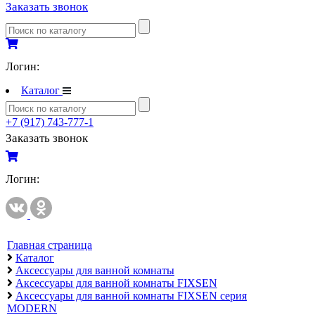
Заказать звонок
Полипропиленовые трубы и фитинги
Полипропиленовые трубы и фитинги
Полипропиленовые трубы и фитинги VALTEC
Логин:
Каталог
Полотенцесушители
Комплектующие к полотенцесушителям
+7 (917) 743-777-1
Полотенцесушители водяные
Заказать звонок
Полотенцесушители электрические
Логин:
Приборы учета и измерений
Комплектующие для приборов учета и измерений
Манометры и термометры
Счетчики газа
Главная страница
Каталог
Развернуть
(2)
Аксессуары для ванной комнаты
Аксессуары для ванной комнаты FIXSEN
Радиаторы отопления
Аксессуары для ванной комнаты FIXSEN серия
Аксессуары для радиаторов отопления
MODERN