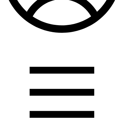
Душевые кабины
Душевые перегородки
Развернуть
(2)
Задвижки и комплектующие
Задвижки. краны шар. . фланцы
Затворы и клапана
Круги отрезные. электроды и прокладки паронитовые
Развернуть
(1)
Канализация
Канализационная труба ПНД 225. 315
Канализационная труба и фитинги полипропилен (ПП)
Канализационная труба и фитинги наружняя
Развернуть
(3)
Котлы отопительные
Дымоходы