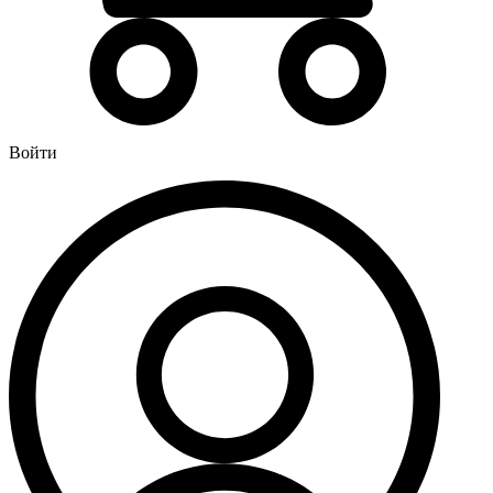
Водонагреватели
Бойлеры
Газовые водонагреватели
Электрические водонагреватели накопительные
Водоподготовка
Войти
Картриджи для фильтров
Магистральные фильтры для воды
Фильтры для воды под мойку
Водоснабжение
Кран шаровый
Крепеж для монтажных труб
Металлопластиковые трубы и фитинги (обжим евростандарт)
Развернуть
(4)
Душевые кабины и комплектующие
Душевые двери