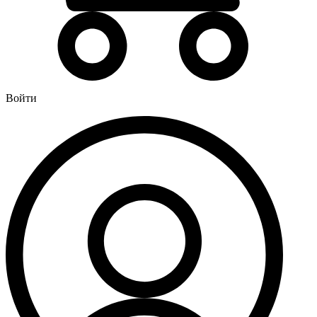
Водонагреватели
Бойлеры
Газовые водонагреватели
Электрические водонагреватели накопительные
Водоподготовка
Войти
Картриджи для фильтров
Магистральные фильтры для воды
Фильтры для воды под мойку
Водоснабжение
Кран шаровый
Крепеж для монтажных труб
Металлопластиковые трубы и фитинги (обжим евростандарт)
Развернуть
(4)
Душевые кабины и комплектующие
Душевые двери