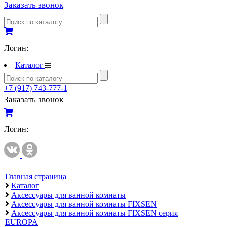
Заказать звонок
Полипропиленовые трубы и фитинги
Полипропиленовые трубы и фитинги
Полипропиленовые трубы и фитинги VALTEC
Логин:
Каталог
Полотенцесушители
Комплектующие к полотенцесушителям
+7 (917) 743-777-1
Полотенцесушители водяные
Заказать звонок
Полотенцесушители электрические
Логин:
Приборы учета и измерений
Комплектующие для приборов учета и измерений
Манометры и термометры
Счетчики газа
Главная страница
Каталог
Развернуть
(2)
Аксессуары для ванной комнаты
Аксессуары для ванной комнаты FIXSEN
Радиаторы отопления
Аксессуары для ванной комнаты FIXSEN серия
Аксессуары для радиаторов отопления
EUROPA