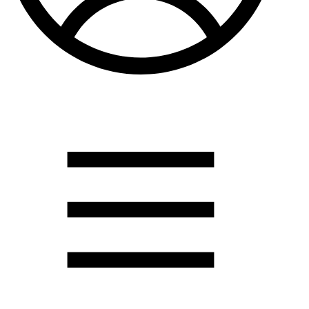
Душевые кабины
Душевые перегородки
Развернуть
(2)
Задвижки и комплектующие
Задвижки. краны шар. . фланцы
Затворы и клапана
Круги отрезные. электроды и прокладки паронитовые
Развернуть
(1)
Канализация
Канализационная труба ПНД 225. 315
Канализационная труба и фитинги полипропилен (ПП)
Канализационная труба и фитинги наружняя
Развернуть
(3)
Котлы отопительные
Дымоходы