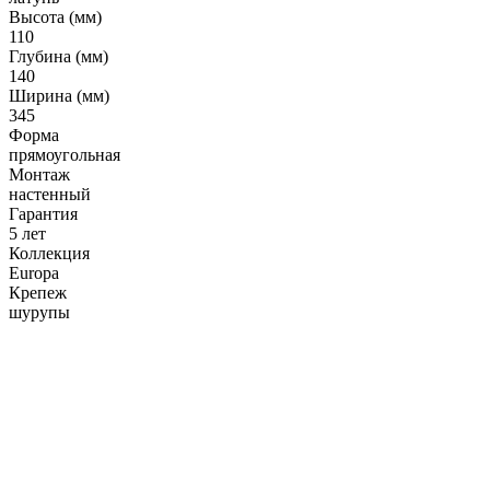
Гофрированные трубы и манжеты для унитаза
Высота (мм)
110
Сифоны
Глубина (мм)
140
Развернуть
(2)
Ширина (мм)
345
Смесители и комплектующие
Форма
Россинка-ТВК
прямоугольная
Монтаж
Смесители для ванной комнаты
настенный
Смесители для кухни
Гарантия
5 лет
Унитазы. писсуары. биде
Коллекция
Europa
Биде
Крепеж
шурупы
Комплектующие для унитазов и инсталляциий
Писсуары
Развернуть
(1)
Герметик. клей. пена
Изоляция для труб