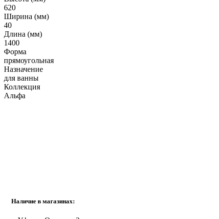
Гофрированные трубы и манжеты для унитаза
620
Ширина (мм)
Сифоны
40
Длина (мм)
Развернуть
(2)
1400
Форма
Смесители и комплектующие
прямоугольная
Россинка-ТВК
Назначение
для ванны
Смесители для ванной комнаты
Коллекция
Смесители для кухни
Альфа
Унитазы. писсуары. биде
Биде
Комплектующие для унитазов и инсталляциий
Писсуары
Развернуть
(1)
Герметик. клей. пена
Наличие в магазинах:
Изоляция для труб