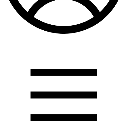
Душевые кабины
Душевые перегородки
Развернуть
(2)
Задвижки и комплектующие
Задвижки. краны шар. . фланцы
Затворы и клапана
Круги отрезные. электроды и прокладки паронитовые
Развернуть
(1)
Канализация
Канализационная труба ПНД 225. 315
Канализационная труба и фитинги полипропилен (ПП)
Канализационная труба и фитинги наружняя
Развернуть
(3)
Котлы отопительные
Дымоходы