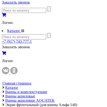
Заказать звонок
Полипропиленовые трубы и фитинги
Полипропиленовые трубы и фитинги
Полипропиленовые трубы и фитинги VALTEC
Логин:
Каталог
Полотенцесушители
Комплектующие к полотенцесушителям
+7 (917) 743-777-1
Полотенцесушители водяные
Заказать звонок
Полотенцесушители электрические
Логин:
Приборы учета и измерений
Комплектующие для приборов учета и измерений
Манометры и термометры
Счетчики газа
Главная страница
Каталог
Развернуть
(2)
Ванны и комплектующие
Ванны акриловые
Радиаторы отопления
Ванны акриловые AQUATEK
Аксессуары для радиаторов отопления
Экран фронтальный (для ванны Альфа 140)