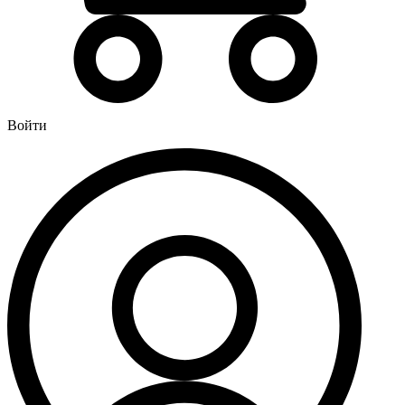
Водонагреватели
Бойлеры
Газовые водонагреватели
Электрические водонагреватели накопительные
Водоподготовка
Войти
Картриджи для фильтров
Магистральные фильтры для воды
Фильтры для воды под мойку
Водоснабжение
Кран шаровый
Крепеж для монтажных труб
Металлопластиковые трубы и фитинги (обжим евростандарт)
Развернуть
(4)
Душевые кабины и комплектующие
Душевые двери