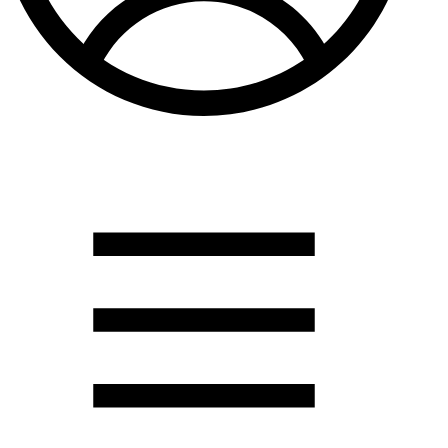
Душевые кабины
Душевые перегородки
Развернуть
(2)
Задвижки и комплектующие
Задвижки. краны шар. . фланцы
Затворы и клапана
Круги отрезные. электроды и прокладки паронитовые
Развернуть
(1)
Канализация
Канализационная труба ПНД 225. 315
Канализационная труба и фитинги полипропилен (ПП)
Канализационная труба и фитинги наружняя
Развернуть
(3)
Котлы отопительные
Дымоходы