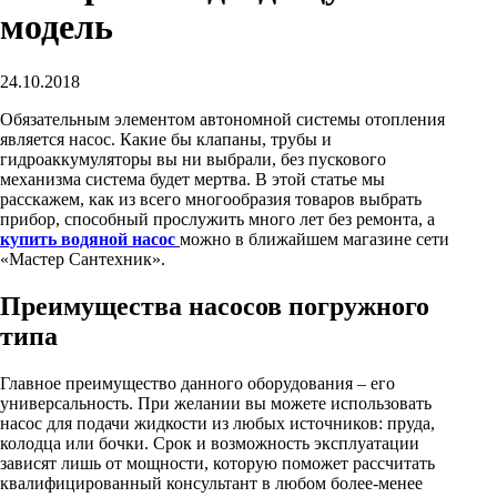
модель
Алюминиевые радиаторы отопления
Биметаллические радиаторы отопления
24.10.2018
Развернуть
(4)
Обязательным элементом автономной системы отопления
Раковины в ванную комнату
является насос. Какие бы клапаны, трубы и
Кронштейны для раковины
гидроаккумуляторы вы ни выбрали, без пускового
механизма система будет мертва. В этой статье мы
Пьедестал для раковин в ванную
расскажем, как из всего многообразия товаров выбрать
прибор, способный прослужить много лет без ремонта, а
Раковины для ванной
купить водяной насос
можно в ближайшем магазине сети
«Мастер Сантехник».
Ревизионные люки
СЕРИЯ АРРЗ Аллюминиевый.выталкивающий
Преимущества насосов погружного
механизм(открытие нажатием). регулируемый
типа
СЕРИЯ ЛН (скрытый)
СЕРИЯ ЛПК
Главное преимущество данного оборудования – его
универсальность. При желании вы можете использовать
Развернуть
(1)
насос для подачи жидкости из любых источников: пруда,
колодца или бочки. Срок и возможность эксплуатации
Сифоны и сливы
зависят лишь от мощности, которую поможет рассчитать
квалифицированный консультант в любом более-менее
Гофрированные трубы для сифонов