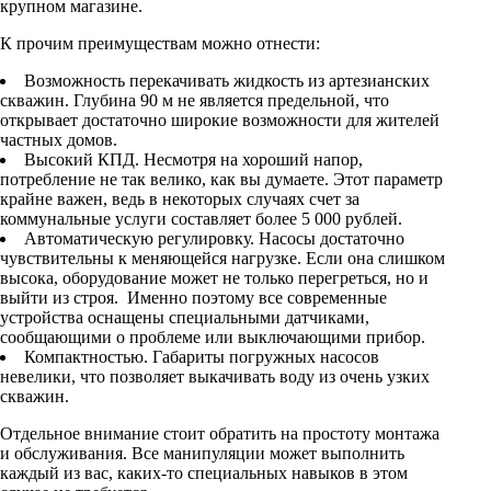
крупном магазине.
Гофрированные трубы и манжеты для унитаза
К прочим преимуществам можно отнести:
Сифоны
Развернуть
(2)
Возможность перекачивать жидкость из артезианских
скважин. Глубина 90 м не является предельной, что
Смесители и комплектующие
открывает достаточно широкие возможности для жителей
частных домов.
Россинка-ТВК
Высокий КПД. Несмотря на хороший напор,
потребление не так велико, как вы думаете. Этот параметр
Смесители для ванной комнаты
крайне важен, ведь в некоторых случаях счет за
Смесители для кухни
коммунальные услуги составляет более 5 000 рублей.
Автоматическую регулировку. Насосы достаточно
Унитазы. писсуары. биде
чувствительны к меняющейся нагрузке. Если она слишком
высока, оборудование может не только перегреться, но и
Биде
выйти из строя. Именно поэтому все современные
устройства оснащены специальными датчиками,
Комплектующие для унитазов и инсталляциий
сообщающими о проблеме или выключающими прибор.
Писсуары
Компактностью. Габариты погружных насосов
невелики, что позволяет выкачивать воду из очень узких
Развернуть
(1)
скважин.
Герметик. клей. пена
Отдельное внимание стоит обратить на простоту монтажа
и обслуживания. Все манипуляции может выполнить
Изоляция для труб
каждый из вас, каких-то специальных навыков в этом