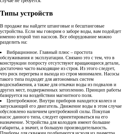
случае не требуется.
Инструмент
Типы устройств
Прокладки (Фум. лен. нить) и комплектующие
В продаже вы найдете штанговые и бесштанговые
устройства. Если мы говорим о заборе воды, вам подойдет
именно второй тип насосов. Все оборудование можно
разделить на:
Вибрационное. Главный плюс – простота
обслуживания и эксплуатации. Связано это с тем, что в
конструкции попросту отсутствуют вращающиеся детали,
достаточно часто выходящие из строя. Из этого следует,
что риск перегрева и выхода из строя минимален. Насосы
такого типа подходят для автономных систем
водоснабжения, а также для откачки воды из подвалов и
других мест, подверженных затоплению. Принцип работы
базируется на воздействии магнитного поля.
Центробежное. Внутри приборов находится колесо и
запускающий его двигатель. Движение воды в этом случае
обусловлено наличием центробежной силы. Покупая
насос данного типа, следует ориентироваться на его
назначение. Устройства для колодцев имеют большие
габариты, а значит, и большую производительность.
Приборы для скважин подбираются исходя из диаметра