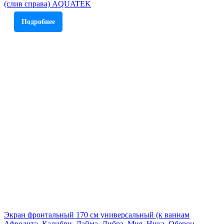
(слив справа) AQUATEK
Подробнее
Экран фронтальный 170 см универсальный (к ваннам
Афродита. Калибри. Лайма. Либра. Мия. Ника. Оберон.