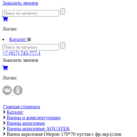
Заказать звонок
Полипропиленовые трубы и фитинги
Полипропиленовые трубы и фитинги
Полипропиленовые трубы и фитинги VALTEC
Логин:
Каталог
Полотенцесушители
Комплектующие к полотенцесушителям
+7 (917) 743-777-1
Полотенцесушители водяные
Заказать звонок
Полотенцесушители электрические
Логин:
Приборы учета и измерений
Комплектующие для приборов учета и измерений
Манометры и термометры
Счетчики газа
Главная страница
Каталог
Развернуть
(2)
Ванны и комплектующие
Ванны акриловые
Радиаторы отопления
Ванны акриловые AQUATEK
Аксессуары для радиаторов отопления
Ванна акриловая Оберон 170*70 пустая с фр.экр.(слив