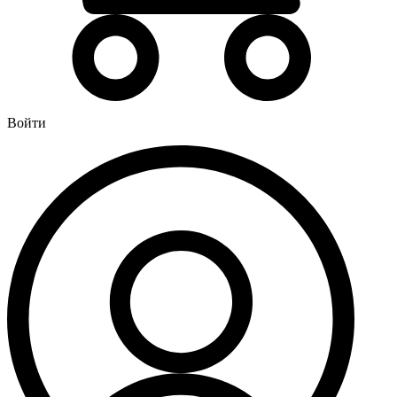
Водонагреватели
Бойлеры
Газовые водонагреватели
Электрические водонагреватели накопительные
Водоподготовка
Войти
Картриджи для фильтров
Магистральные фильтры для воды
Фильтры для воды под мойку
Водоснабжение
Кран шаровый
Крепеж для монтажных труб
Металлопластиковые трубы и фитинги (обжим евростандарт)
Развернуть
(4)
Душевые кабины и комплектующие
Душевые двери