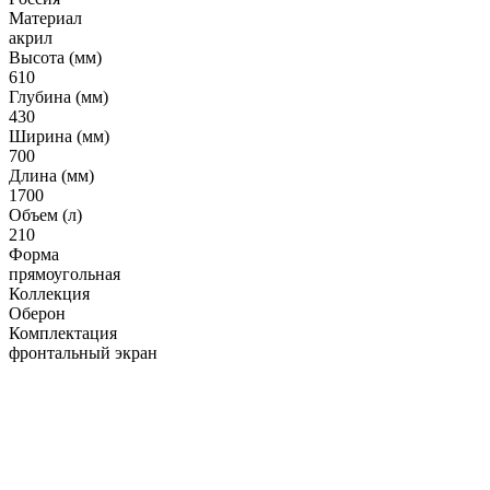
Гофрированные трубы и манжеты для унитаза
Материал
акрил
Сифоны
Высота (мм)
Развернуть
(2)
610
Глубина (мм)
Смесители и комплектующие
430
Ширина (мм)
Россинка-ТВК
700
Длина (мм)
Смесители для ванной комнаты
1700
Смесители для кухни
Объем (л)
210
Унитазы. писсуары. биде
Форма
прямоугольная
Биде
Коллекция
Оберон
Комплектующие для унитазов и инсталляциий
Комплектация
Писсуары
фронтальный экран
Развернуть
(1)
Герметик. клей. пена
Изоляция для труб