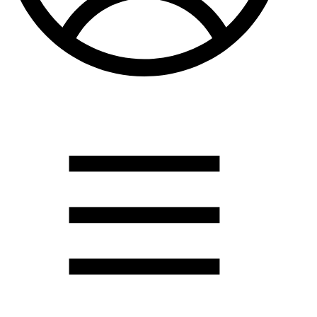
Душевые кабины
Душевые перегородки
Развернуть
(2)
Задвижки и комплектующие
Задвижки. краны шар. . фланцы
Затворы и клапана
Круги отрезные. электроды и прокладки паронитовые
Развернуть
(1)
Канализация
Канализационная труба ПНД 225. 315
Канализационная труба и фитинги полипропилен (ПП)
Канализационная труба и фитинги наружняя
Развернуть
(3)
Котлы отопительные
Дымоходы