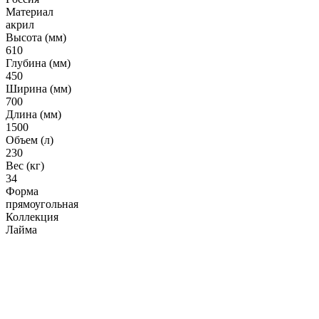
Гофрированные трубы и манжеты для унитаза
Материал
акрил
Сифоны
Высота (мм)
Развернуть
(2)
610
Глубина (мм)
Смесители и комплектующие
450
Ширина (мм)
Россинка-ТВК
700
Длина (мм)
Смесители для ванной комнаты
1500
Смесители для кухни
Объем (л)
230
Унитазы. писсуары. биде
Вес (кг)
34
Биде
Форма
прямоугольная
Комплектующие для унитазов и инсталляциий
Коллекция
Писсуары
Лайма
Развернуть
(1)
Герметик. клей. пена
Изоляция для труб