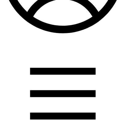
Душевые кабины
Душевые перегородки
Развернуть
(2)
Задвижки и комплектующие
Задвижки. краны шар. . фланцы
Затворы и клапана
Круги отрезные. электроды и прокладки паронитовые
Развернуть
(1)
Канализация
Канализационная труба ПНД 225. 315
Канализационная труба и фитинги полипропилен (ПП)
Канализационная труба и фитинги наружняя
Развернуть
(3)
Котлы отопительные
Дымоходы