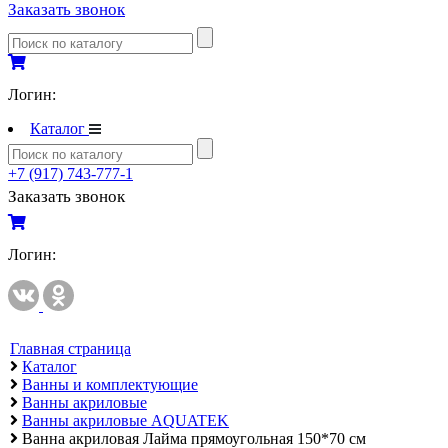
Заказать звонок
Полипропиленовые трубы и фитинги
Полипропиленовые трубы и фитинги
Полипропиленовые трубы и фитинги VALTEC
Логин:
Каталог
Полотенцесушители
Комплектующие к полотенцесушителям
+7 (917) 743-777-1
Полотенцесушители водяные
Заказать звонок
Полотенцесушители электрические
Логин:
Приборы учета и измерений
Комплектующие для приборов учета и измерений
Манометры и термометры
Счетчики газа
Главная страница
Каталог
Развернуть
(2)
Ванны и комплектующие
Ванны акриловые
Радиаторы отопления
Ванны акриловые AQUATEK
Аксессуары для радиаторов отопления
Ванна акриловая Лайма прямоугольная 150*70 см