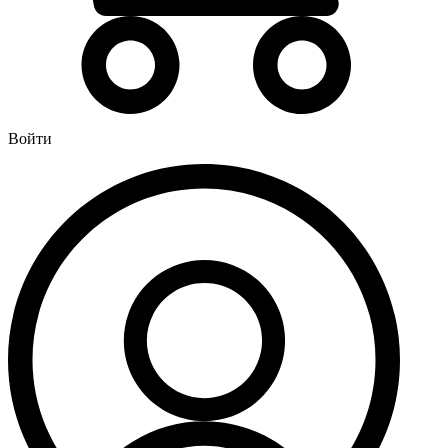
Водонагреватели
Бойлеры
Газовые водонагреватели
Электрические водонагреватели накопительные
Водоподготовка
Войти
Картриджи для фильтров
Магистральные фильтры для воды
Фильтры для воды под мойку
Водоснабжение
Кран шаровый
Крепеж для монтажных труб
Металлопластиковые трубы и фитинги (обжим евростандарт)
Развернуть
(4)
Душевые кабины и комплектующие
Душевые двери