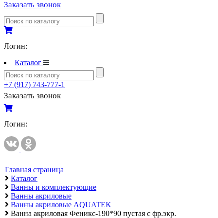
Заказать звонок
Полипропиленовые трубы и фитинги
Полипропиленовые трубы и фитинги
Полипропиленовые трубы и фитинги VALTEC
Логин:
Каталог
Полотенцесушители
Комплектующие к полотенцесушителям
+7 (917) 743-777-1
Полотенцесушители водяные
Заказать звонок
Полотенцесушители электрические
Логин:
Приборы учета и измерений
Комплектующие для приборов учета и измерений
Манометры и термометры
Счетчики газа
Главная страница
Каталог
Развернуть
(2)
Ванны и комплектующие
Ванны акриловые
Радиаторы отопления
Ванны акриловые AQUATEK
Аксессуары для радиаторов отопления
Ванна акриловая Феникс-190*90 пустая с фр.экр.