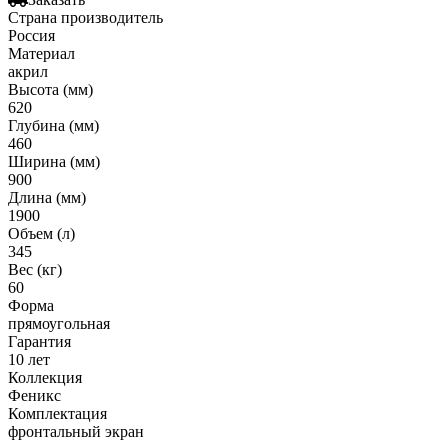
Гофрированные трубы и манжеты для унитаза
Страна производитель
Россия
Сифоны
Материал
Развернуть
(2)
акрил
Высота (мм)
Смесители и комплектующие
620
Глубина (мм)
Россинка-ТВК
460
Ширина (мм)
Смесители для ванной комнаты
900
Смесители для кухни
Длина (мм)
1900
Унитазы. писсуары. биде
Объем (л)
345
Биде
Вес (кг)
60
Комплектующие для унитазов и инсталляциий
Форма
Писсуары
прямоугольная
Гарантия
Развернуть
(1)
10 лет
Коллекция
Герметик. клей. пена
Феникс
Комплектация
Изоляция для труб
фронтальный экран