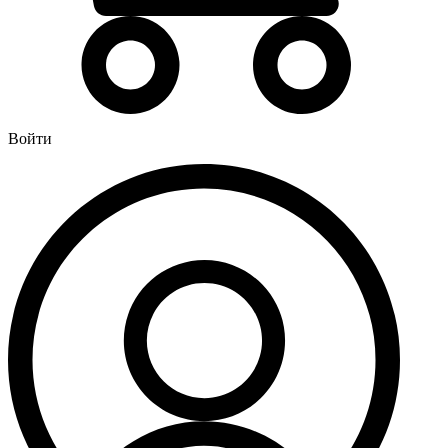
Водонагреватели
Бойлеры
Газовые водонагреватели
Электрические водонагреватели накопительные
Водоподготовка
Войти
Картриджи для фильтров
Магистральные фильтры для воды
Фильтры для воды под мойку
Водоснабжение
Кран шаровый
Крепеж для монтажных труб
Металлопластиковые трубы и фитинги (обжим евростандарт)
Развернуть
(4)
Душевые кабины и комплектующие
Душевые двери