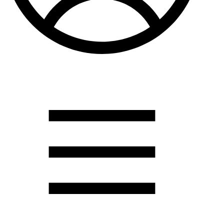
Душевые кабины
Душевые перегородки
Развернуть
(2)
Задвижки и комплектующие
Задвижки. краны шар. . фланцы
Затворы и клапана
Круги отрезные. электроды и прокладки паронитовые
Развернуть
(1)
Канализация
Канализационная труба ПНД 225. 315
Канализационная труба и фитинги полипропилен (ПП)
Канализационная труба и фитинги наружняя
Развернуть
(3)
Котлы отопительные
Дымоходы