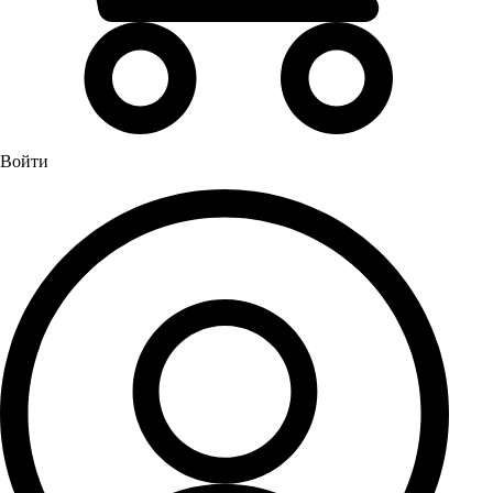
Водонагреватели
Бойлеры
Газовые водонагреватели
Электрические водонагреватели накопительные
Водоподготовка
Войти
Картриджи для фильтров
Магистральные фильтры для воды
Фильтры для воды под мойку
Водоснабжение
Кран шаровый
Крепеж для монтажных труб
Металлопластиковые трубы и фитинги (обжим евростандарт)
Развернуть
(4)
Душевые кабины и комплектующие
Душевые двери