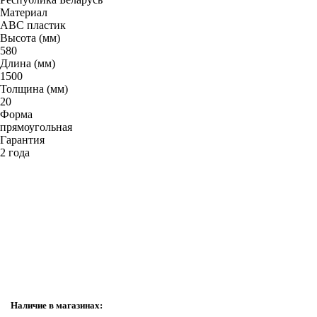
Гофрированные трубы и манжеты для унитаза
Материал
АВС пластик
Сифоны
Высота (мм)
Развернуть
(2)
580
Длина (мм)
Смесители и комплектующие
1500
Толщина (мм)
Россинка-ТВК
20
Форма
Смесители для ванной комнаты
прямоугольная
Смесители для кухни
Гарантия
2 года
Унитазы. писсуары. биде
Биде
Комплектующие для унитазов и инсталляциий
Писсуары
Развернуть
(1)
Герметик. клей. пена
Изоляция для труб
Наличие в магазинах: