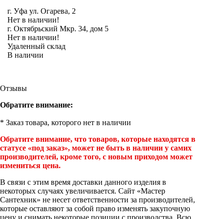
Инструмент
г. Уфа ул. Огарева, 2
Нет в наличии!
Прокладки (Фум. лен. нить) и комплектующие
г. Октябрьский Мкр. 34, дом 5
Нет в наличии!
Удаленный склад
В наличии
Отзывы
Обратите внимание:
* Заказ товара, которого нет в наличии
Обратите внимание, что товаров, которые находятся в
статусе «под заказ», может не быть в наличии у самих
производителей, кроме того, с новым приходом может
измениться цена.
В связи с этим время доставки данного изделия в
некоторых случаях увеличивается. Сайт «Мастер
Сантехник» не несет ответственности за производителей,
которые оставляют за собой право изменять закупочную
цену и снимать некоторые позиции с производства. Всю